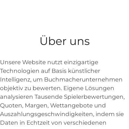
Über uns
Unsere Website nutzt einzigartige
Technologien auf Basis künstlicher
Intelligenz, um Buchmacherunternehmen
objektiv zu bewerten. Eigene Lösungen
analysieren Tausende Spielerbewertungen,
Quoten, Margen, Wettangebote und
Auszahlungs­geschwindigkeiten, indem sie
Daten in Echtzeit von verschiedenen