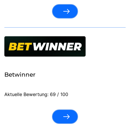
Betwinner
Aktuelle Bewertung: 69 / 100