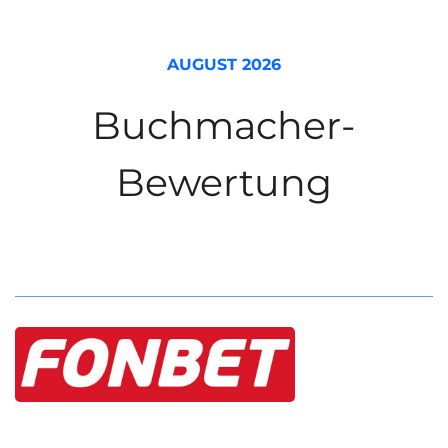
AUGUST 2026
Buchmacher-
Bewertung