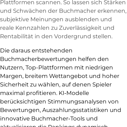
Plattformen scannen. So lassen sich Stärken
und Schwächen der Buchmacher erkennen,
subjektive Meinungen ausblenden und
reale Kennzahlen zu Zuverlässigkeit und
Rentabilität in den Vordergrund stellen.
Die daraus entstehenden
Buchmacherbewertungen helfen den
Nutzern, Top-Plattformen mit niedrigen
Margen, breitem Wettangebot und hoher
Sicherheit zu wählen, auf denen Spieler
maximal profitieren. KI‑Modelle
berücksichtigen Stimmungsanalysen von
Bewertungen, Auszahlungsstatistiken und
innovative Buchmacher‑Tools und