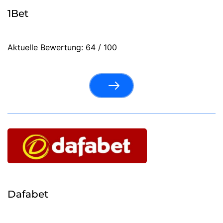
1Bet
Aktuelle Bewertung: 64 / 100
Dafabet