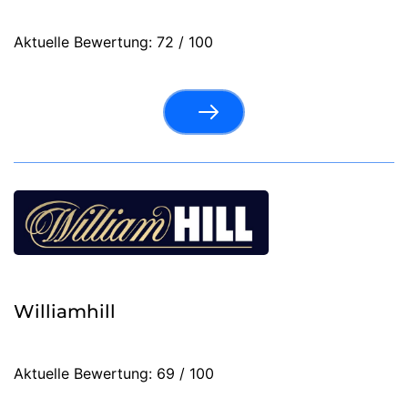
Aktuelle Bewertung: 72 / 100
Williamhill
Aktuelle Bewertung: 69 / 100