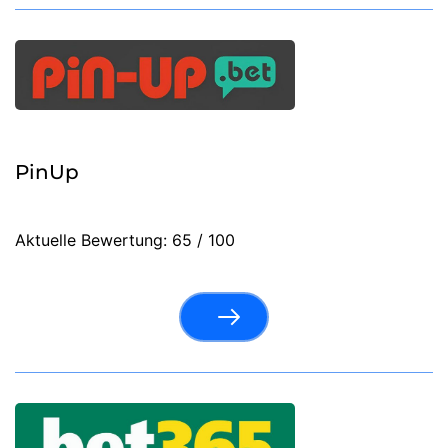
PinUp
Aktuelle Bewertung: 65 / 100