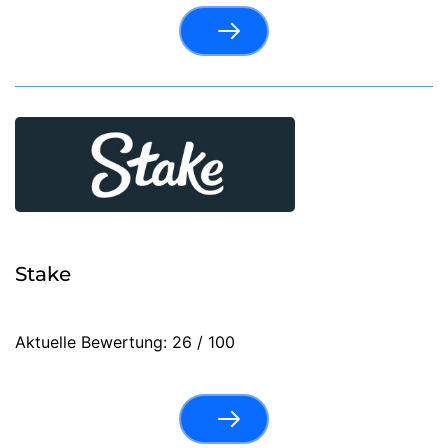
Stake
Aktuelle Bewertung: 26 / 100