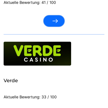
Aktuelle Bewertung: 41 / 100
Verde
Aktuelle Bewertung: 33 / 100