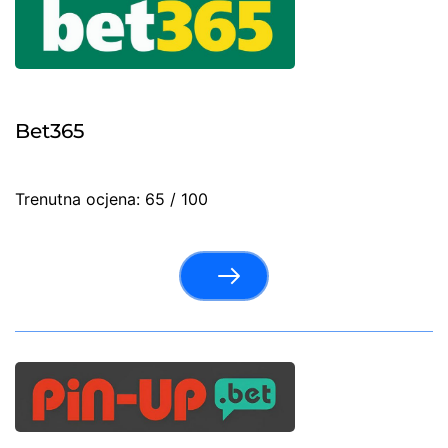
Bet365
Trenutna ocjena: 65 / 100