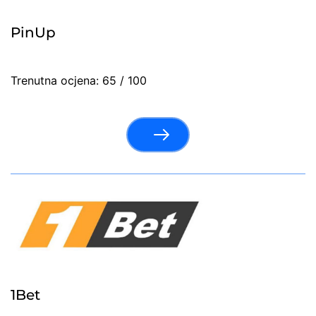
PinUp
Trenutna ocjena: 65 / 100
1Bet