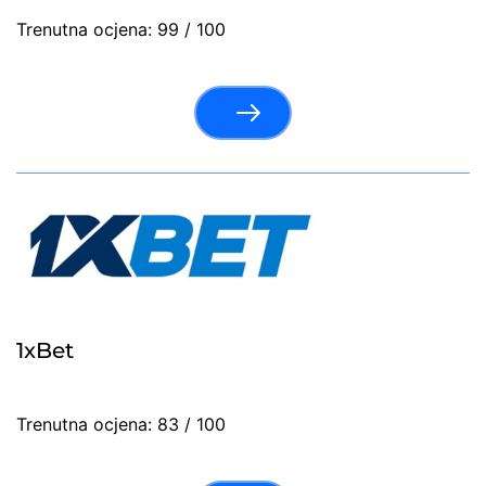
Trenutna ocjena: 99 / 100
1xBet
Trenutna ocjena: 83 / 100