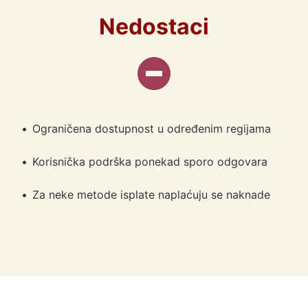
Nedostaci
Ograničena dostupnost u određenim regijama
Korisnička podrška ponekad sporo odgovara
Za neke metode isplate naplaćuju se naknade