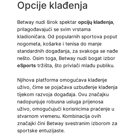
Opcije klađenja
Betway nudi širok spektar 
opcijų klađenja
, 
prilagođavajući se svim vrstama 
kladioničara. Od popularnih sportova poput 
nogometa, košarke i tenisa do manje 
standardnih događanja, za svakoga se nađe 
nešto. Osim toga, Betway nudi bogat izbor 
eSports
 tržišta, što privlači mlađu publiku.
Njihova platforma omogućava klađenje 
uživo, čime se pojačava uzbuđenje klađenja 
tijekom razvoja događaja. Ovu značajku 
nadopunjuje robusna usluga prijenosa 
uživo, omogućujući korisnicima praćenje u 
stvarnom vremenu. Kombinacija ovih 
značajki čini Betway svestranim izborom za 
sportske entuzijaste.