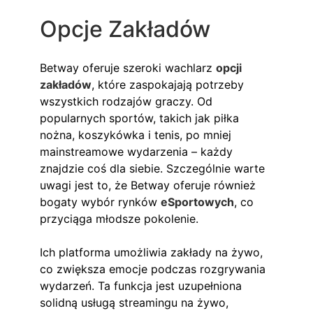
Opcje Zakładów
Betway oferuje szeroki wachlarz 
opcji 
zakładów
, które zaspokajają potrzeby 
wszystkich rodzajów graczy. Od 
popularnych sportów, takich jak piłka 
nożna, koszykówka i tenis, po mniej 
mainstreamowe wydarzenia – każdy 
znajdzie coś dla siebie. Szczególnie warte 
uwagi jest to, że Betway oferuje również 
bogaty wybór rynków 
eSportowych
, co 
przyciąga młodsze pokolenie.
Ich platforma umożliwia zakłady na żywo, 
co zwiększa emocje podczas rozgrywania 
wydarzeń. Ta funkcja jest uzupełniona 
solidną usługą streamingu na żywo, 