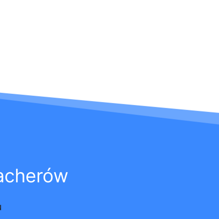
acherów
u