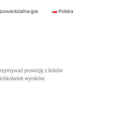
powiedzialna gra
Polska
otrzymywać prowizję z linków
akichkolwiek wyników.