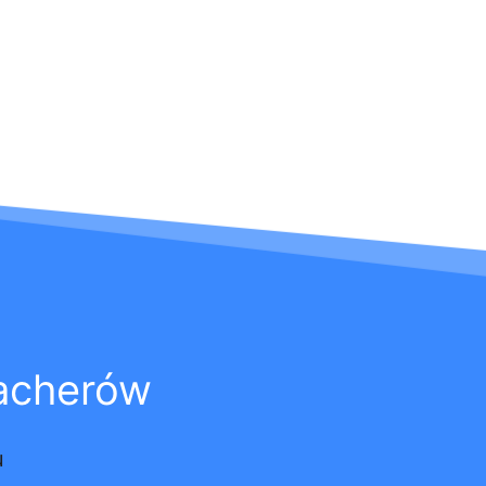
acherów
u