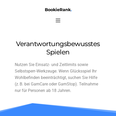
BookieRank
.
Verantwortungsbewusstes
Spielen
Nutzen Sie Einsatz‑ und Zeitlimits sowie
Selbstsperr‑Werkzeuge. Wenn Glücksspiel Ihr
Wohlbefinden beeinträchtigt, suchen Sie Hilfe
(z. B. bei GamCare oder GamStop). Teilnahme
nur für Personen ab 18 Jahren.