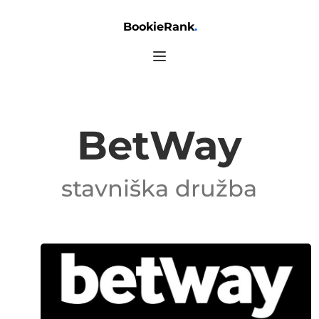
BookieRank
.
BetWay
stavniška družba