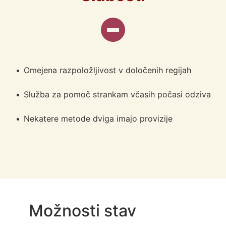
Omejena razpoložljivost v določenih regijah
Služba za pomoč strankam včasih počasi odziva
Nekatere metode dviga imajo provizije
Možnosti stav