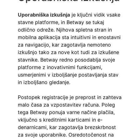
Uporabniška izkušnja
 je ključni vidik vsake 
stavne platforme, in Betway se tukaj 
odlično odreže. Njihova spletna stran in 
mobilna aplikacija sta intuitivni in enostavni 
za navigacijo, kar zagotavlja nemoteno 
izkušnjo tako za nove kot tudi za izkušene 
stavnike. Betway redno posodablja svoje 
platforme z inovativnimi funkcijami, 
usmerjenimi v izboljšanje postavljanja stav 
in izboljšano gledanje.
Postopek registracije je preprost in zahteva 
malo časa za vzpostavitev računa. Poleg 
tega Betway ponuja varne načine plačila, 
vključno s kreditnimi karticami in e-
denarnicami, kar zagotavlja brezskrbnost 
za svoje uporabnike. Osredotočenost na 