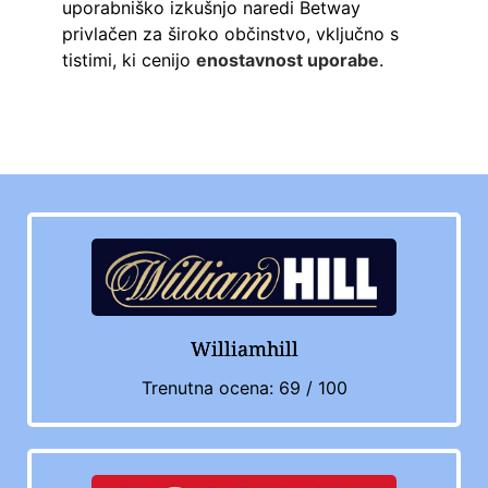
uporabniško izkušnjo naredi Betway 
privlačen za široko občinstvo, vključno s 
tistimi, ki cenijo 
enostavnost uporabe
.
Williamhill
Trenutna ocena: 69 / 100