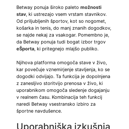
Betway ponuja široko paleto 
možnosti 
stav
, ki ustrezajo vsem vrstam stavnikov. 
Od priljubljenih športov, kot so nogomet, 
košarka in tenis, do manj znanih dogodkov, 
se najde nekaj za vsakogar. Pomembno je, 
da Betway ponuja tudi bogat izbor trgov 
eŠporta
, ki pritegnejo mlajšo publiko.
Njihova platforma omogoča stave v živo, 
kar povečuje vznemirjenje stavljenja, ko se 
dogodki odvijajo. Ta funkcija je dopolnjena 
z zanesljivo storitvijo prenosa v živo, ki 
uporabnikom omogoča sledenje dogajanju 
v realnem času. Kombinacija teh funkcij 
naredi Betway vsestransko izbiro za 
športne navdušence.
Uporabniška izkušnja