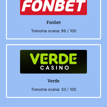
Fonbet
Trenutna ocena: 99 / 100
Verde
Trenutna ocena: 33 / 100