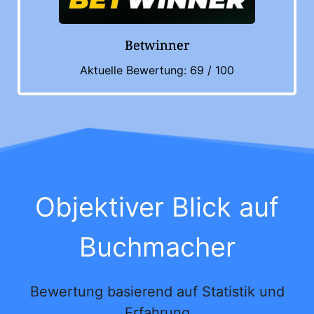
Betwinner
Aktuelle Bewertung: 69 / 100
Objektiver Blick auf
Buchmacher
Bewertung basierend auf Statistik und
Erfahrung