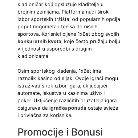
kladioničar koji opslužuje kladitelje u 
brojnim zemljama. Platforma nudi širok 
izbor sportskih tržišta, od popularnih opcija 
poput nogometa i tenisa do nišnih 
sportova. Korisnici cijene 1xBet zbog svojih 
konkuretnih kvota
, koje često pružaju bolju 
vrijednost u usporedbi s drugim 
kladionicama.
Osim sportskog klađenja, 1xBet ima 
raznolik kasino odjeljak. Ovdje igrači mogu 
istraživati širok izbor igara, uključujući 
automate, iskustva u kasinima uživo i 
poker. Uključenje različitih pružatelja igara 
osigurava da 
igračka ponuda
 ostaje svježa 
i privlačna za korisnike.
Promocije i Bonusi