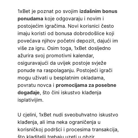
1xBet je poznat po svojim 
izdašnim bonus 
ponudama
 koje odgovaraju i novim i 
postojećim igračima. Novi korisnici često 
imaju koristi od bonusa dobrodošlice koji 
povećava njihov početni depozit, dajući im 
više za igru. Osim toga, 1xBet dosljedno 
ažurira svoj promotivni kalendar, 
osiguravajući da uvijek postoje svježe 
ponude na raspolaganju. Postojeći igrači 
mogu uživati u besplatnim okladama, 
povratu novca i 
promocijama za posebne 
događaje
, što čini iskustvo klađenja 
isplativijim.
U cjelini, 1xBet nudi sveobuhvatno iskustvo 
klađenja, ali ima neka ograničenja u 
korisničkoj podršci i procesima transakcija, 
što kladitelji trebaju uzeti u obzir.