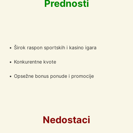
Prednosti
Širok raspon sportskih i kasino igara
Konkurentne kvote
Opsežne bonus ponude i promocije
Nedostaci