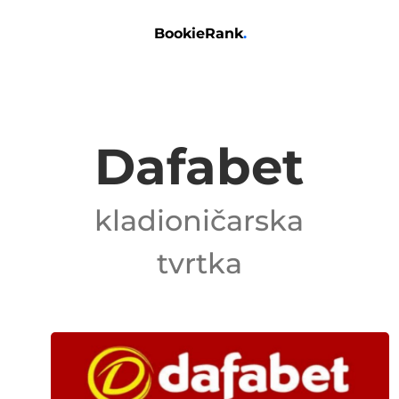
BookieRank
.
Dafabet
kladioničarska
tvrtka