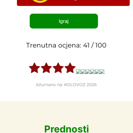
Igraj
Trenutna ocjena: 41 / 100
Ažurirano na:
KOLOVOZ
2026
Prednosti