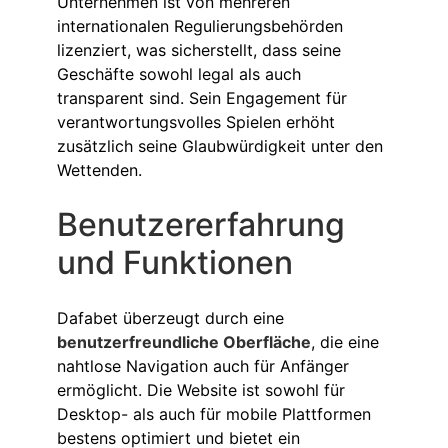
Unternehmen ist von mehreren 
internationalen Regulierungsbehörden 
lizenziert, was sicherstellt, dass seine 
Geschäfte sowohl legal als auch 
transparent sind. Sein Engagement für 
verantwortungsvolles Spielen erhöht 
zusätzlich seine Glaubwürdigkeit unter den 
Wettenden.
Benutzererfahrung 
und Funktionen
Dafabet überzeugt durch eine 
benutzerfreundliche Oberfläche
, die eine 
nahtlose Navigation auch für Anfänger 
ermöglicht. Die Website ist sowohl für 
Desktop- als auch für mobile Plattformen 
bestens optimiert und bietet ein 