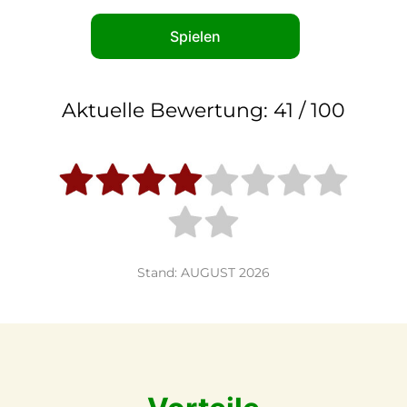
Spielen
Aktuelle Bewertung: 41 / 100
Stand:
AUGUST
2026