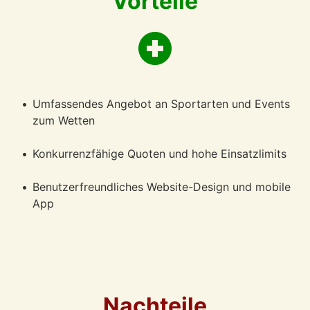
Vorteile
Umfassendes Angebot an Sportarten und Events 
zum Wetten
Konkurrenzfähige Quoten und hohe Einsatzlimits
Benutzerfreundliches Website-Design und mobile 
App
Nachteile