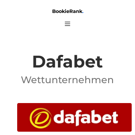
BookieRank
.
Dafabet
Wettunternehmen