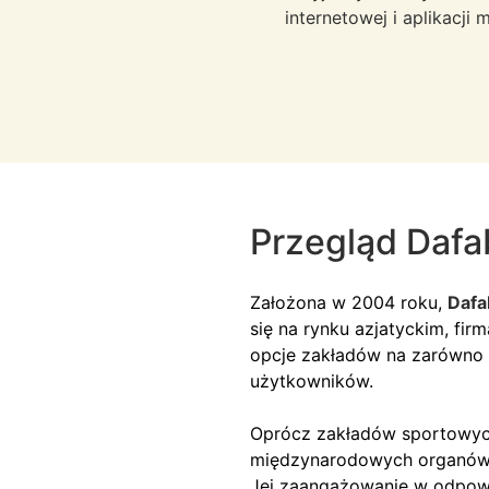
internetowej i aplikacji 
Przegląd Dafa
Założona w 2004 roku, 
Dafa
się na rynku azjatyckim, fir
opcje zakładów na zarówno p
użytkowników.
Oprócz zakładów sportowych,
międzynarodowych organów reg
Jej zaangażowanie w odpow