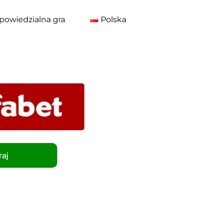
powiedzialna gra
Polska
raj