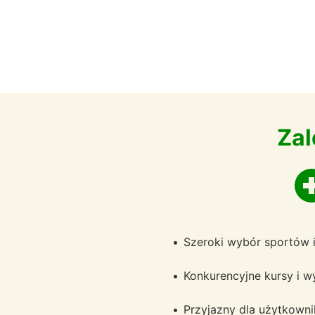
Zal
Szeroki wybór sportów 
Konkurencyjne kursy i w
Przyjazny dla użytkownik