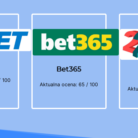
Bet365
/ 100
Aktualna ocena: 65 / 100
Aktu