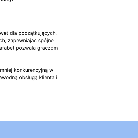
wet dla początkujących. 
ch, zapewniając spójne 
afabet pozwala graczom 
mniej konkurencyjną w 
wodną obsługą klienta i 