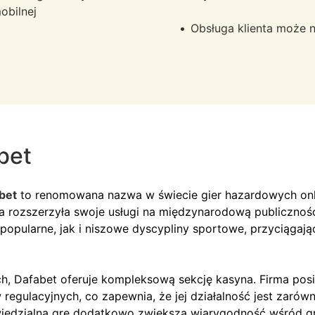
mobilnej
Obsługa klienta może 
bet
bet
 to renomowana nazwa w świecie gier hazardowych onl
ma rozszerzyła swoje usługi na międzynarodową publiczność.
opularne, jak i niszowe dyscypliny sportowe, przyciągają
 Dafabet oferuje kompleksową sekcję kasyna. Firma posiad
ulacyjnych, co zapewnia, że jej działalność jest zarówno l
iedzialną grę dodatkowo zwiększa wiarygodność wśród gr