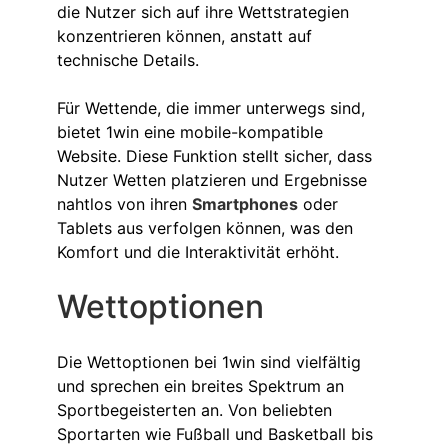
die Nutzer sich auf ihre Wettstrategien 
konzentrieren können, anstatt auf 
technische Details.
Für Wettende, die immer unterwegs sind, 
bietet 1win eine mobile-kompatible 
Website. Diese Funktion stellt sicher, dass 
Nutzer Wetten platzieren und Ergebnisse 
nahtlos von ihren 
Smartphones
 oder 
Tablets aus verfolgen können, was den 
Komfort und die Interaktivität erhöht.
Wettoptionen
Die Wettoptionen bei 1win sind vielfältig 
und sprechen ein breites Spektrum an 
Sportbegeisterten an. Von beliebten 
Sportarten wie Fußball und Basketball bis 