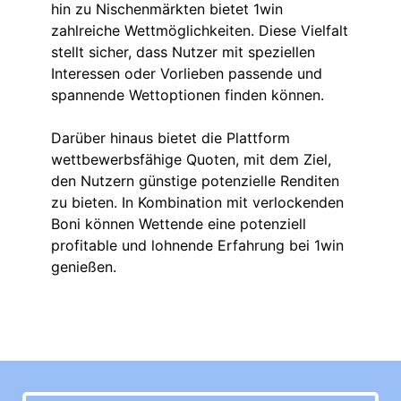
hin zu Nischenmärkten bietet 1win 
zahlreiche Wettmöglichkeiten. Diese Vielfalt 
stellt sicher, dass Nutzer mit speziellen 
Interessen oder Vorlieben passende und 
spannende Wettoptionen finden können.
Darüber hinaus bietet die Plattform 
wettbewerbsfähige Quoten, mit dem Ziel, 
den Nutzern günstige potenzielle Renditen 
zu bieten. In Kombination mit verlockenden 
Boni können Wettende eine potenziell 
profitable und lohnende Erfahrung bei 1win 
genießen.