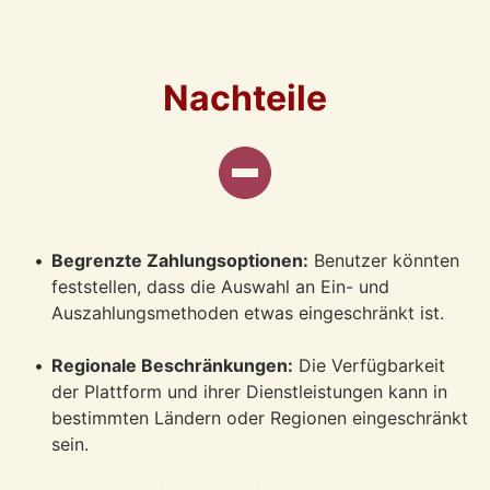
Nachteile
Begrenzte Zahlungsoptionen:
 Benutzer könnten 
feststellen, dass die Auswahl an Ein- und 
Auszahlungsmethoden etwas eingeschränkt ist.
Regionale Beschränkungen:
 Die Verfügbarkeit 
der Plattform und ihrer Dienstleistungen kann in 
bestimmten Ländern oder Regionen eingeschränkt 
sein.