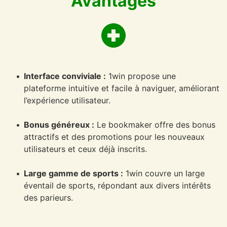
Avantages
Interface conviviale :
 1win propose une 
plateforme intuitive et facile à naviguer, améliorant 
l’expérience utilisateur.
Bonus généreux :
 Le bookmaker offre des bonus 
attractifs et des promotions pour les nouveaux 
utilisateurs et ceux déjà inscrits.
Large gamme de sports :
 1win couvre un large 
éventail de sports, répondant aux divers intérêts 
des parieurs.