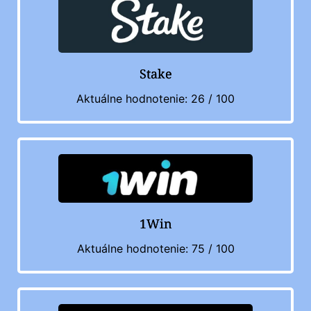
Stake
Aktuálne hodnotenie: 26 / 100
1Win
Aktuálne hodnotenie: 75 / 100