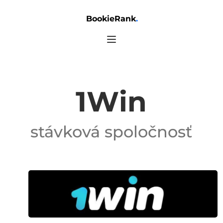
BookieRank
.
1Win
stávková spoločnosť