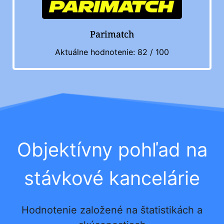
Parimatch
Aktuálne hodnotenie: 82 / 100
Objektívny pohľad na
stávkové kancelárie
Hodnotenie založené na štatistikách a