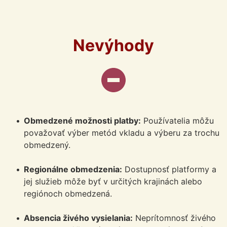
Nevýhody
Obmedzené možnosti platby:
 Používatelia môžu 
považovať výber metód vkladu a výberu za trochu 
obmedzený.
Regionálne obmedzenia:
 Dostupnosť platformy a 
jej služieb môže byť v určitých krajinách alebo 
regiónoch obmedzená.
Absencia živého vysielania:
 Neprítomnosť živého 