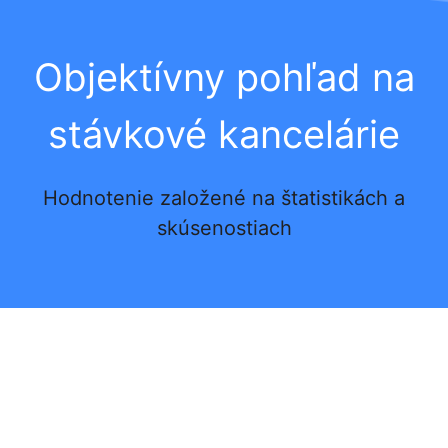
Objektívny pohľad na
stávkové kancelárie
Hodnotenie založené na štatistikách a
skúsenostiach