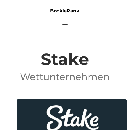
BookieRank
.
Stake
Wettunternehmen