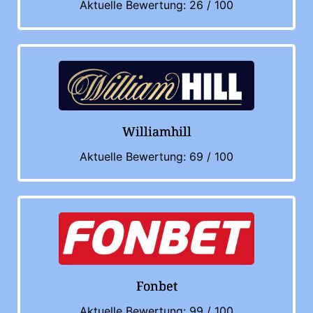
Aktuelle Bewertung: 26 / 100
Williamhill
Aktuelle Bewertung: 69 / 100
Fonbet
Aktuelle Bewertung: 99 / 100