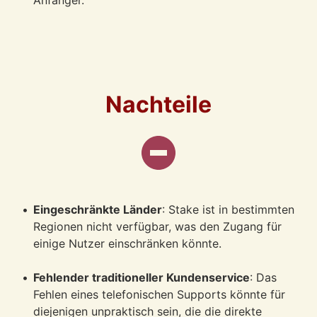
Anfänger.
Nachteile
Eingeschränkte Länder
: Stake ist in bestimmten 
Regionen nicht verfügbar, was den Zugang für 
einige Nutzer einschränken könnte.
Fehlender traditioneller Kundenservice
: Das 
Fehlen eines telefonischen Supports könnte für 
diejenigen unpraktisch sein, die die direkte 