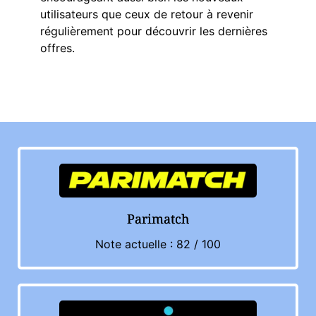
utilisateurs que ceux de retour à revenir 
régulièrement pour découvrir les dernières 
offres.
Parimatch
Note actuelle : 82 / 100