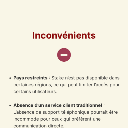
Inconvénients
Pays restreints
 : Stake n’est pas disponible dans 
certaines régions, ce qui peut limiter l’accès pour 
certains utilisateurs.
Absence d’un service client traditionnel
 : 
L’absence de support téléphonique pourrait être 
incommode pour ceux qui préfèrent une 
communication directe.