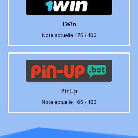
1Win
Note actuelle : 75 / 100
PinUp
Note actuelle : 65 / 100