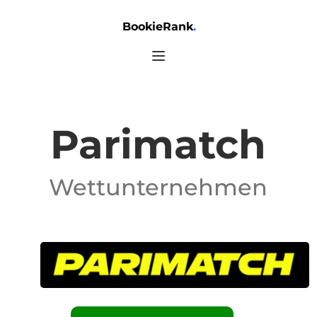
BookieRank
.
Parimatch
Wettunternehmen