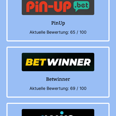
PinUp
Aktuelle Bewertung: 65 / 100
Betwinner
Aktuelle Bewertung: 69 / 100