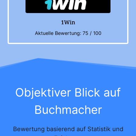
1Win
Aktuelle Bewertung: 75 / 100
Objektiver Blick auf
Buchmacher
Bewertung basierend auf Statistik und