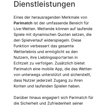
Dienstleistungen
Eines der herausragenden Merkmale von 
Parimatch
 ist der umfassende Bereich für 
Live-Wetten. Wettende können auf laufende 
Spiele mit dynamischen Quoten setzen, die 
den Spielverlauf widerspiegeln. Diese 
Funktion verbessert das gesamte 
Wetterlebnis und ermöglicht es den 
Nutzern, ihre Lieblingssportarten in 
Echtzeit zu verfolgen. Zusätzlich bietet 
Parimatch eine mobile App, die das Wetten 
von unterwegs unterstützt und sicherstellt, 
dass Nutzer jederzeit Zugang zu ihren 
Konten und laufenden Spielen haben.
Darüber hinaus engagiert sich Parimatch für 
die Sicherheit und Zufriedenheit seiner 