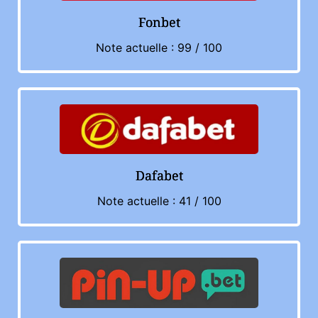
Fonbet
Note actuelle : 99 / 100
Dafabet
Note actuelle : 41 / 100