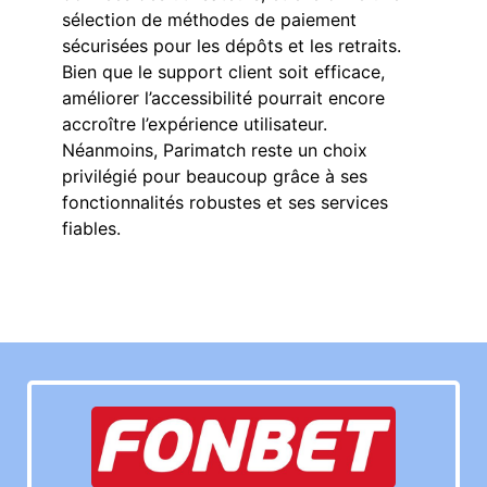
sélection de méthodes de paiement 
sécurisées pour les dépôts et les retraits. 
Bien que le support client soit efficace, 
améliorer l’accessibilité pourrait encore 
accroître l’expérience utilisateur. 
Néanmoins, Parimatch reste un choix 
privilégié pour beaucoup grâce à ses 
fonctionnalités robustes et ses services 
fiables.