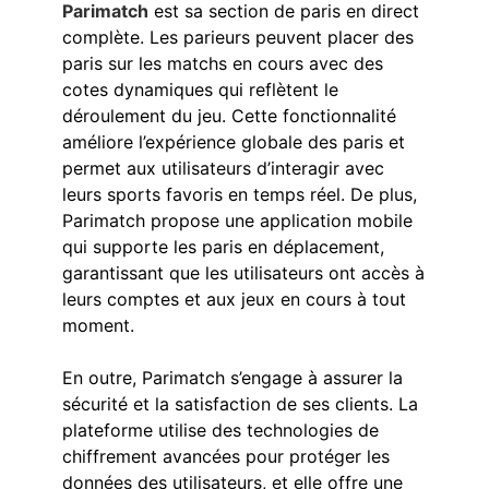
Parimatch
 est sa section de paris en direct 
complète. Les parieurs peuvent placer des 
paris sur les matchs en cours avec des 
cotes dynamiques qui reflètent le 
déroulement du jeu. Cette fonctionnalité 
améliore l’expérience globale des paris et 
permet aux utilisateurs d’interagir avec 
leurs sports favoris en temps réel. De plus, 
Parimatch propose une application mobile 
qui supporte les paris en déplacement, 
garantissant que les utilisateurs ont accès à 
leurs comptes et aux jeux en cours à tout 
moment.
En outre, Parimatch s’engage à assurer la 
sécurité et la satisfaction de ses clients. La 
plateforme utilise des technologies de 
chiffrement avancées pour protéger les 
données des utilisateurs, et elle offre une 