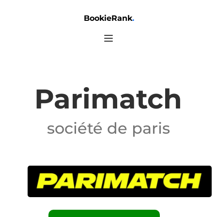
BookieRank
.
Parimatch
société de paris