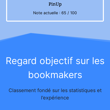
PinUp
Note actuelle : 65 / 100
Regard objectif sur les
bookmakers
Classement fondé sur les statistiques et
l’expérience