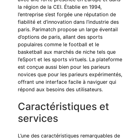
la région de la CEI. Établie en 1994, 
l’entreprise s’est forgée une réputation de 
fiabilité et d’innovation dans l’industrie des 
paris. Parimatch propose un large éventail 
d’options de paris, allant des sports 
populaires comme le football et le 
basketball aux marchés de niche tels que 
l’eSport et les sports virtuels. La plateforme 
est conçue aussi bien pour les parieurs 
novices que pour les parieurs expérimentés, 
offrant une interface facile à naviguer qui 
répond aux besoins des utilisateurs.
Caractéristiques et 
services
L’une des caractéristiques remarquables de 