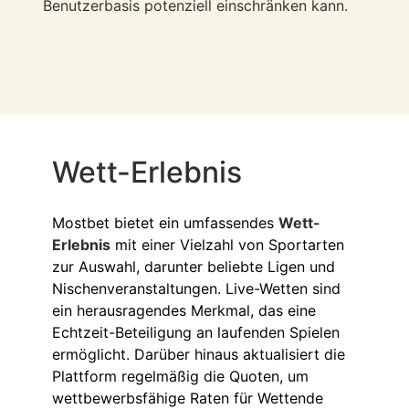
Benutzerbasis potenziell einschränken kann.
Wett-Erlebnis
Mostbet bietet ein umfassendes 
Wett-
Erlebnis
 mit einer Vielzahl von Sportarten 
zur Auswahl, darunter beliebte Ligen und 
Nischenveranstaltungen. Live-Wetten sind 
ein herausragendes Merkmal, das eine 
Echtzeit-Beteiligung an laufenden Spielen 
ermöglicht. Darüber hinaus aktualisiert die 
Plattform regelmäßig die Quoten, um 
wettbewerbsfähige Raten für Wettende 