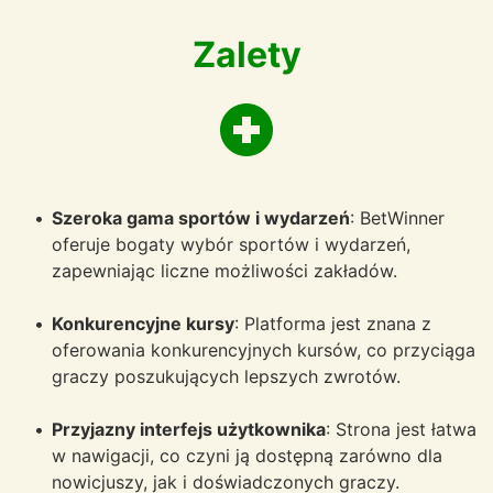
Zalety
Szeroka gama sportów i wydarzeń
: BetWinner 
oferuje bogaty wybór sportów i wydarzeń, 
zapewniając liczne możliwości zakładów.
Konkurencyjne kursy
: Platforma jest znana z 
oferowania konkurencyjnych kursów, co przyciąga 
graczy poszukujących lepszych zwrotów.
Przyjazny interfejs użytkownika
: Strona jest łatwa 
w nawigacji, co czyni ją dostępną zarówno dla 
nowicjuszy, jak i doświadczonych graczy.