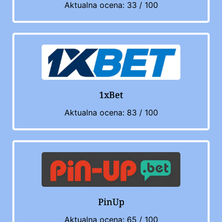
Aktualna ocena: 33 / 100
1xBet
Aktualna ocena: 83 / 100
PinUp
Aktualna ocena: 65 / 100