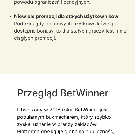
powodu ograniczeń licencyjnych.
Niewiele promocji dla stałych użytkowników
: 
Podczas gdy dla nowych użytkowników są 
dostępne bonusy, to dla stałych graczy jest mniej 
ciągłych promocji.
Przegląd BetWinner
Utworzony w 2018 roku, BetWinner jest 
popularnym bukmacherem, który szybko 
zyskał uznanie w branży zakładów. 
Platforma obsługuje globalną publiczność, 