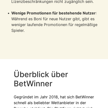
Lizenzbeschränkungen nicht zugänglich sein.
Wenige Promotionen für bestehende Nutzer
: 
Während es Boni für neue Nutzer gibt, gibt es 
weniger laufende Promotionen für regelmäßige 
Spieler.
Überblick über 
BetWinner
Gegründet im Jahr 2018, hat sich BetWinner 
schnell als beliebter Wettanbieter in der 