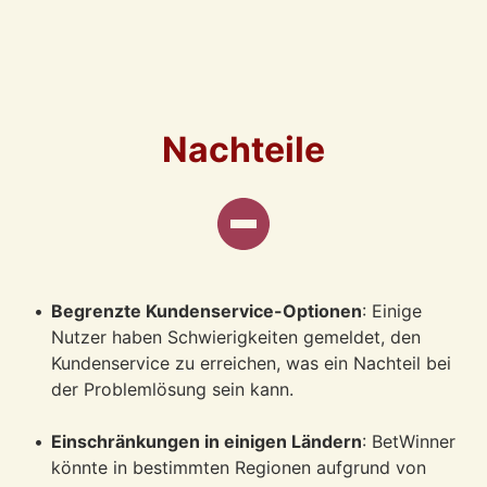
Nachteile
Begrenzte Kundenservice-Optionen
: Einige 
Nutzer haben Schwierigkeiten gemeldet, den 
Kundenservice zu erreichen, was ein Nachteil bei 
der Problemlösung sein kann.
Einschränkungen in einigen Ländern
: BetWinner 
könnte in bestimmten Regionen aufgrund von 