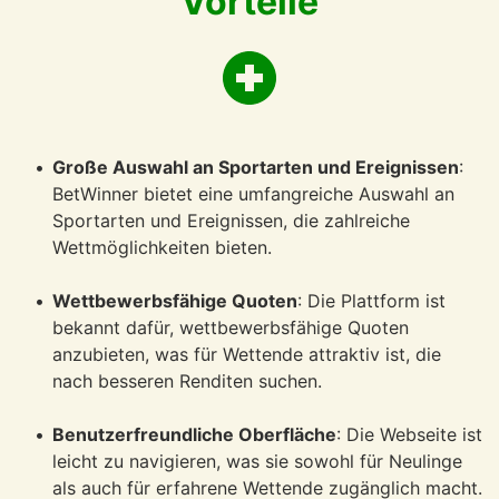
Vorteile
Große Auswahl an Sportarten und Ereignissen
: 
BetWinner bietet eine umfangreiche Auswahl an 
Sportarten und Ereignissen, die zahlreiche 
Wettmöglichkeiten bieten.
Wettbewerbsfähige Quoten
: Die Plattform ist 
bekannt dafür, wettbewerbsfähige Quoten 
anzubieten, was für Wettende attraktiv ist, die 
nach besseren Renditen suchen.
Benutzerfreundliche Oberfläche
: Die Webseite ist 
leicht zu navigieren, was sie sowohl für Neulinge 
als auch für erfahrene Wettende zugänglich macht.