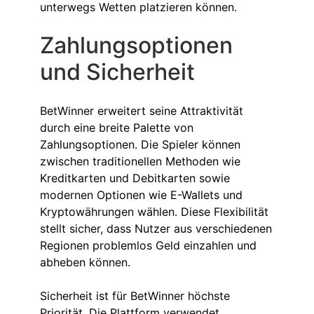
unterwegs Wetten platzieren können.
Zahlungsoptionen 
und Sicherheit
BetWinner erweitert seine Attraktivität 
durch eine breite Palette von 
Zahlungsoptionen. Die Spieler können 
zwischen traditionellen Methoden wie 
Kreditkarten und Debitkarten sowie 
modernen Optionen wie E-Wallets und 
Kryptowährungen wählen. Diese Flexibilität 
stellt sicher, dass Nutzer aus verschiedenen 
Regionen problemlos Geld einzahlen und 
abheben können.
Sicherheit ist für BetWinner höchste 
Priorität. Die Plattform verwendet 