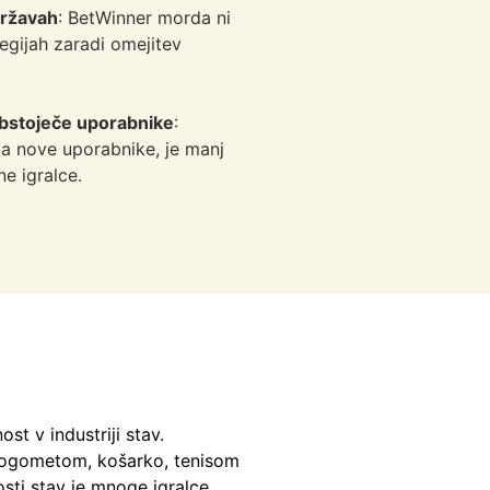
državah
: BetWinner morda ni 
gijah zaradi omejitev 
obstoječe uporabnike
: 
 nove uporabnike, je manj 
ne igralce.
t v industriji stav. 
 nogometom, košarko, tenisom 
sti stav je mnoge igralce 