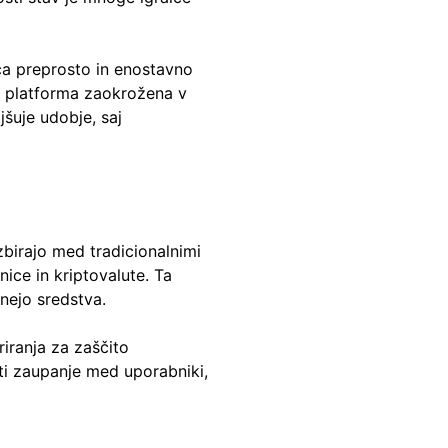
ča preprosto in enostavno 
e platforma zaokrožena v 
šuje udobje, saj 
birajo med tradicionalnimi 
ce in kriptovalute. Ta 
gnejo sredstva.
iranja za zaščito 
i zaupanje med uporabniki, 