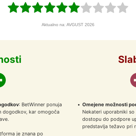
Aktualno na:
AVGUST
2026
nosti
Sla
dogodkov
: BetWinner ponuja 
Omejene možnosti po
in dogodkov, kar omogoča 
Nekateri uporabniki so 
tave.
dostopu do podpore up
predstavlja težavo pri 
atforma je znana po 