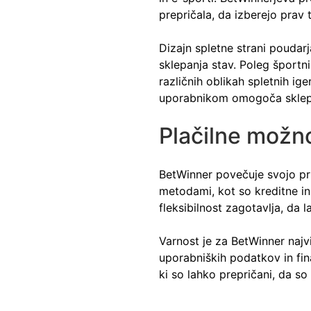
prepričala, da izberejo prav 
Dizajn spletne strani poudarj
sklepanja stav. Poleg športni
različnih oblikah spletnih ig
uporabnikom omogoča sklepa
Plačilne možno
BetWinner povečuje svojo priv
metodami, kot so kreditne in
fleksibilnost zagotavlja, da 
Varnost je za BetWinner najvi
uporabniških podatkov in fin
ki so lahko prepričani, da so 