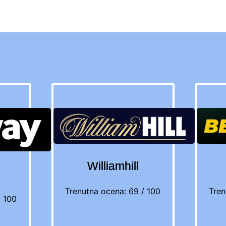
Williamhill
Trenutna ocena: 69 / 100
Tren
/ 100