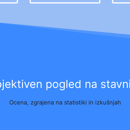
jektiven pogled na stavn
Ocena, zgrajena na statistiki in izkušnjah