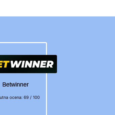
Betwinner
utna ocena: 69 / 100