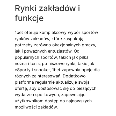
Rynki zakładów i 
funkcje
1bet oferuje kompleksowy wybór sportów i 
rynków zakładów, które zaspokoją 
potrzeby zarówno okazjonalnych graczy, 
jak i poważnych entuzjastów. Od 
popularnych sportów, takich jak piłka 
nożna i tenis, po niszowe rynki, takie jak 
eSporty i snooker, 1bet zapewnia opcje dla 
różnych zainteresowań. Dodatkowo 
platforma regularnie aktualizuje swoją 
ofertę, aby dostosować się do bieżących 
wydarzeń sportowych, zapewniając 
użytkownikom dostęp do najnowszych 
możliwości zakładów.