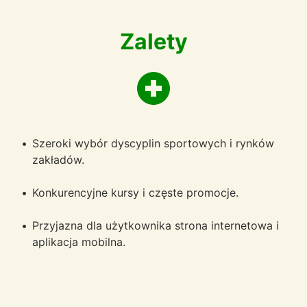
Zalety
Szeroki wybór dyscyplin sportowych i rynków 
zakładów.
Konkurencyjne kursy i częste promocje.
Przyjazna dla użytkownika strona internetowa i 
aplikacja mobilna.