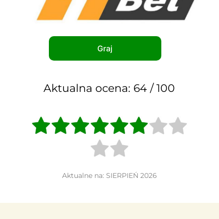
Graj
Aktualna ocena: 64 / 100
Aktualne na:
SIERPIEŃ
2026