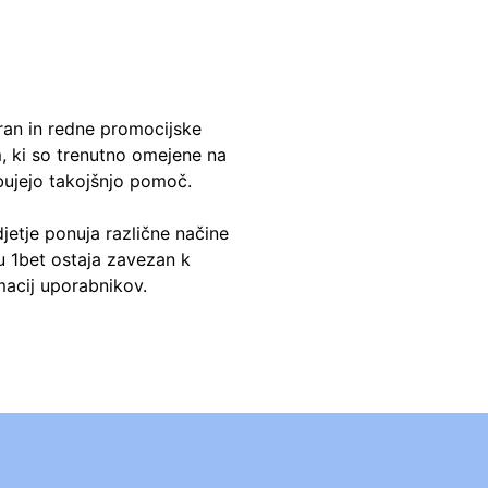
an in redne promocijske 
 ki so trenutno omejene na 
ebujejo takojšnjo pomoč.
etje ponuja različne načine 
u 1bet ostaja zavezan k 
rmacij uporabnikov.