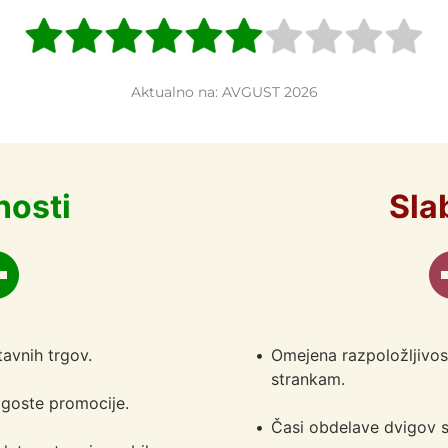
Aktualno na:
AVGUST
2026
nosti
Sla
tavnih trgov.
Omejena razpoložljivos
strankam.
goste promocije.
Časi obdelave dvigov s