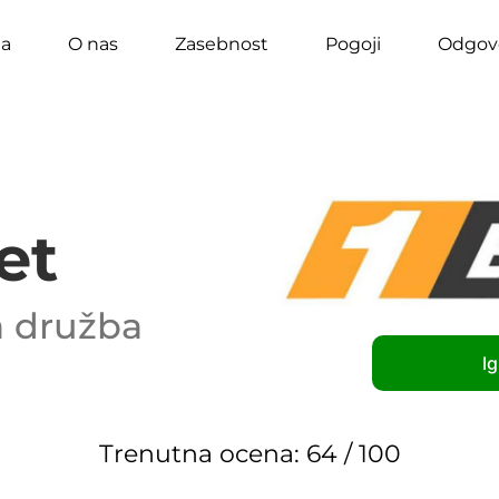
a
O nas
Zasebnost
Pogoji
Odgovo
et
a družba
Ig
Trenutna ocena: 64 / 100