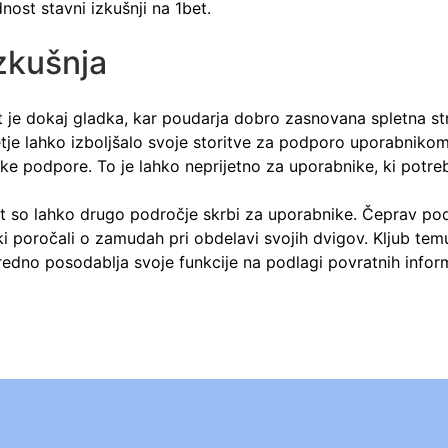
ost stavni izkušnji na 1bet.
zkušnja
 je dokaj gladka, kar poudarja dobro zasnovana spletna str
je lahko izboljšalo svoje storitve za podporo uporabnikom,
nske podpore. To je lahko neprijetno za uporabnike, ki potr
 so lahko drugo področje skrbi za uporabnike. Čeprav podj
ki poročali o zamudah pri obdelavi svojih dvigov. Kljub tem
n redno posodablja svoje funkcije na podlagi povratnih info