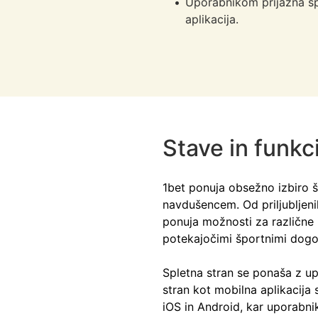
Uporabnikom prijazna spl
aplikacija.
Stave in funkci
1bet ponuja obsežno izbiro šp
navdušencem. Od priljubljenih
ponuja možnosti za različne 
potekajočimi športnimi dogod
Spletna stran se ponaša z up
stran kot mobilna aplikacija 
iOS in Android, kar uporabn