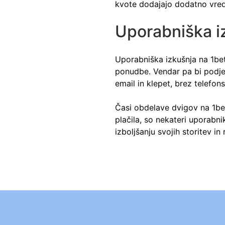
kvote dodajajo dodatno vredn
Uporabniška i
Uporabniška izkušnja na 1bet
ponudbe. Vendar pa bi podjet
email in klepet, brez telefo
Časi obdelave dvigov na 1bet
plačila, so nekateri uporabni
izboljšanju svojih storitev i