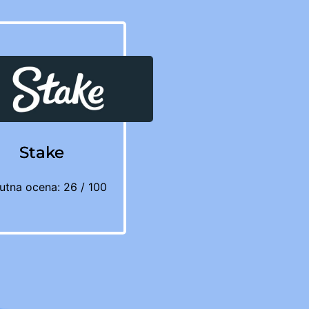
Stake
utna ocena: 26 / 100