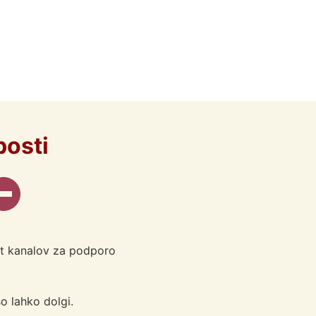
bosti
t kanalov za podporo 
o lahko dolgi.