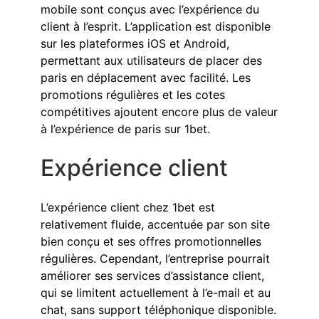
mobile sont conçus avec l’expérience du 
client à l’esprit. L’application est disponible 
sur les plateformes iOS et Android, 
permettant aux utilisateurs de placer des 
paris en déplacement avec facilité. Les 
promotions régulières et les cotes 
compétitives ajoutent encore plus de valeur 
à l’expérience de paris sur 1bet.
Expérience client
L’expérience client chez 1bet est 
relativement fluide, accentuée par son site 
bien conçu et ses offres promotionnelles 
régulières. Cependant, l’entreprise pourrait 
améliorer ses services d’assistance client, 
qui se limitent actuellement à l’e-mail et au 
chat, sans support téléphonique disponible. 