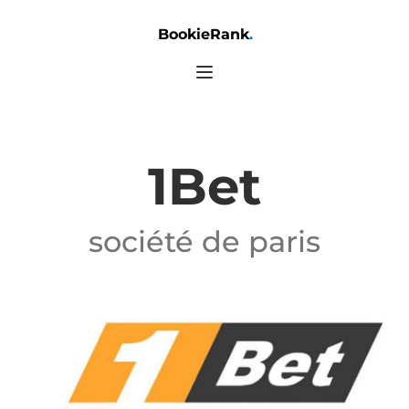
BookieRank
.
1Bet
société de paris