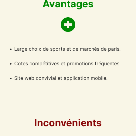
Avantages
Large choix de sports et de marchés de paris.
Cotes compétitives et promotions fréquentes.
Site web convivial et application mobile.
Inconvénients