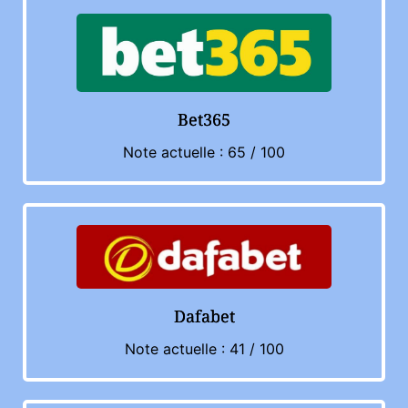
Bet365
Note actuelle : 65 / 100
Dafabet
Note actuelle : 41 / 100