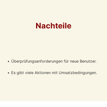
Nachteile
Überprüfungsanforderungen für neue Benutzer.
Es gibt viele Aktionen mit Umsatzbedingungen.