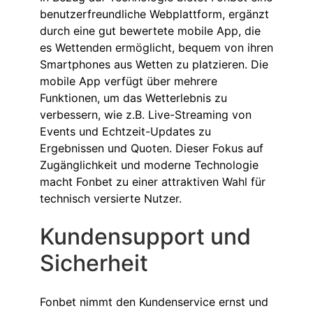
benutzerfreundliche Webplattform, ergänzt 
durch eine gut bewertete mobile App, die 
es Wettenden ermöglicht, bequem von ihren 
Smartphones aus Wetten zu platzieren. Die 
mobile App verfügt über mehrere 
Funktionen, um das Wetterlebnis zu 
verbessern, wie z.B. Live-Streaming von 
Events und Echtzeit-Updates zu 
Ergebnissen und Quoten. Dieser Fokus auf 
Zugänglichkeit und moderne Technologie 
macht Fonbet zu einer attraktiven Wahl für 
technisch versierte Nutzer.
Kundensupport und 
Sicherheit
Fonbet nimmt den Kundenservice ernst und 