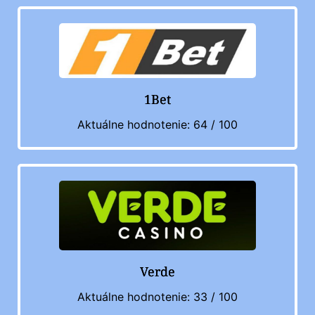
1Bet
Aktuálne hodnotenie: 64 / 100
Verde
Aktuálne hodnotenie: 33 / 100