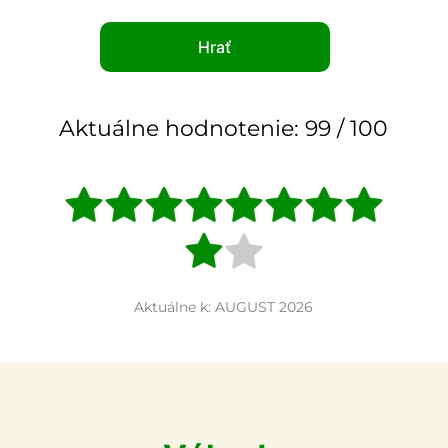
Hrať
Aktuálne hodnotenie: 99 / 100
Aktuálne k:
AUGUST
2026