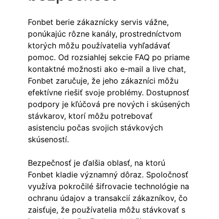
Fonbet berie zákaznícky servis vážne, 
ponúkajúc rôzne kanály, prostredníctvom 
ktorých môžu používatelia vyhľadávať 
pomoc. Od rozsiahlej sekcie FAQ po priame 
kontaktné možnosti ako e-mail a live chat, 
Fonbet zaručuje, že jeho zákazníci môžu 
efektívne riešiť svoje problémy. Dostupnosť 
podpory je kľúčová pre nových i skúsených 
stávkarov, ktorí môžu potrebovať 
asistenciu počas svojich stávkových 
skúseností.
Bezpečnosť je ďalšia oblasť, na ktorú 
Fonbet kladie významný dôraz. Spoločnosť 
využíva pokročilé šifrovacie technológie na 
ochranu údajov a transakcií zákazníkov, čo 
zaisťuje, že používatelia môžu stávkovať s 