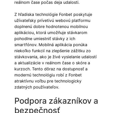
reálnom čase počas deja udalosti.
Z hľadiska technológie Fonbet poskytuje 
užívateľsky prívetivú webovú platformu 
doplnenú dobre hodnotenou mobilnou 
aplikáciou, ktorá umožňuje stávkarom 
pohodlne umiestniť stávky z ich 
smartfónov. Mobilná aplikácia ponúka 
niekoľko funkcií na zlepšenie zážitku zo 
stávkovania, ako je živé vysielanie udalostí 
a aktualizácie v reálnom čase o skóre a 
kurzoch. Tento dôraz na dostupnosť a 
modernú technológiu robí z Fonbet 
atraktívnu voľbu pre technologicky 
zdatných používateľov.
Podpora zákazníkov a 
bezpečnosť