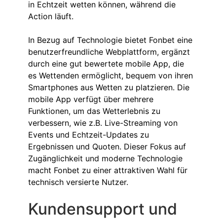
in Echtzeit wetten können, während die 
Action läuft.
In Bezug auf Technologie bietet Fonbet eine 
benutzerfreundliche Webplattform, ergänzt 
durch eine gut bewertete mobile App, die 
es Wettenden ermöglicht, bequem von ihren 
Smartphones aus Wetten zu platzieren. Die 
mobile App verfügt über mehrere 
Funktionen, um das Wetterlebnis zu 
verbessern, wie z.B. Live-Streaming von 
Events und Echtzeit-Updates zu 
Ergebnissen und Quoten. Dieser Fokus auf 
Zugänglichkeit und moderne Technologie 
macht Fonbet zu einer attraktiven Wahl für 
technisch versierte Nutzer.
Kundensupport und 