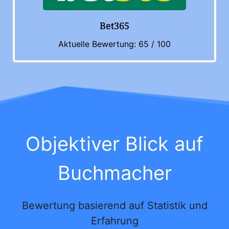
Bet365
Aktuelle Bewertung: 65 / 100
Objektiver Blick auf
Buchmacher
Bewertung basierend auf Statistik und
Erfahrung