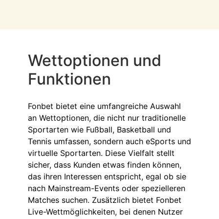
Wettoptionen und 
Funktionen
Fonbet bietet eine umfangreiche Auswahl 
an Wettoptionen, die nicht nur traditionelle 
Sportarten wie Fußball, Basketball und 
Tennis umfassen, sondern auch eSports und 
virtuelle Sportarten. Diese Vielfalt stellt 
sicher, dass Kunden etwas finden können, 
das ihren Interessen entspricht, egal ob sie 
nach Mainstream-Events oder spezielleren 
Matches suchen. Zusätzlich bietet Fonbet 
Live-Wettmöglichkeiten, bei denen Nutzer 