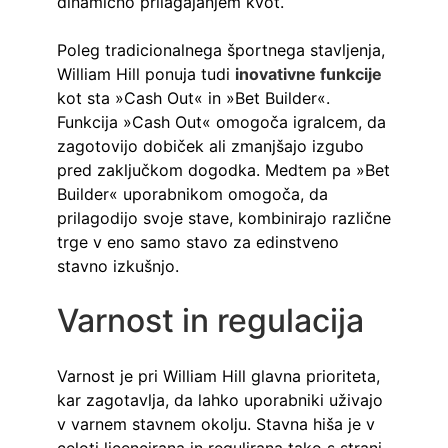
dinamično prilagajanjem kvot.
Poleg tradicionalnega športnega stavljenja, 
William Hill ponuja tudi 
inovativne funkcije
kot sta »Cash Out« in »Bet Builder«. 
Funkcija »Cash Out« omogoča igralcem, da 
zagotovijo dobiček ali zmanjšajo izgubo 
pred zaključkom dogodka. Medtem pa »Bet 
Builder« uporabnikom omogoča, da 
prilagodijo svoje stave, kombinirajo različne 
trge v eno samo stavo za edinstveno 
stavno izkušnjo.
Varnost in regulacija
Varnost je pri William Hill glavna prioriteta, 
kar zagotavlja, da lahko uporabniki uživajo 
v varnem stavnem okolju. Stavna hiša je v 