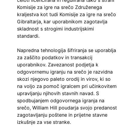
celoti licencirana in regulirana tako s strani 
Komisije za igre na srečo Združenega 
kraljestva kot tudi Komisije za igre na srečo 
Gibraltarja, kar uporabnikom zagotavlja 
skladnost s strogimi industrijskimi 
standardi.
Napredna tehnologija šifriranja se uporablja 
za zaščito podatkov in transakcij 
uporabnikov. Zavezanost podjetja k 
odgovornemu igranju na srečo je razvidna 
skozi njegovo paleto orodij in virov, ki so 
na voljo za pomoč igralcem pri učinkovitem 
upravljanju njihovih stavnih navad. S 
spodbujanjem odgovornega igranja na 
srečo, William Hill poudarja svojo predanost 
zagotavljanju poštene in prijetne stavne 
izkušnje za vse stranke.