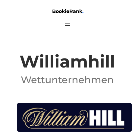
BookieRank
.
Williamhill
Wettunternehmen