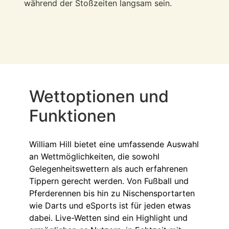
während der Stoßzeiten langsam sein.
Wettoptionen und 
Funktionen
William Hill bietet eine umfassende Auswahl 
an Wettmöglichkeiten, die sowohl 
Gelegenheitswettern als auch erfahrenen 
Tippern gerecht werden. Von Fußball und 
Pferderennen bis hin zu Nischensportarten 
wie Darts und eSports ist für jeden etwas 
dabei. Live-Wetten sind ein Highlight und 