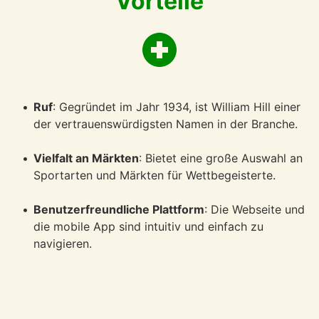
Vorteile
Ruf
: Gegründet im Jahr 1934, ist William Hill einer 
der vertrauenswürdigsten Namen in der Branche.
Vielfalt an Märkten
: Bietet eine große Auswahl an 
Sportarten und Märkten für Wettbegeisterte.
Benutzerfreundliche Plattform
: Die Webseite und 
die mobile App sind intuitiv und einfach zu 
navigieren.