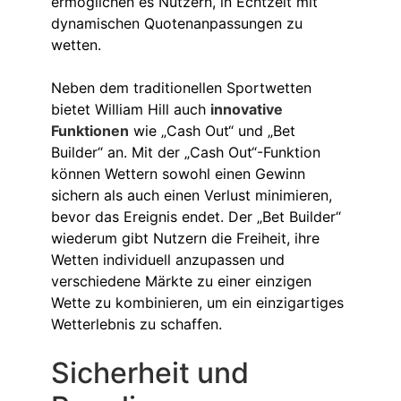
ermöglichen es Nutzern, in Echtzeit mit 
dynamischen Quotenanpassungen zu 
wetten.
Neben dem traditionellen Sportwetten 
bietet William Hill auch 
innovative 
Funktionen
 wie „Cash Out“ und „Bet 
Builder“ an. Mit der „Cash Out“-Funktion 
können Wettern sowohl einen Gewinn 
sichern als auch einen Verlust minimieren, 
bevor das Ereignis endet. Der „Bet Builder“ 
wiederum gibt Nutzern die Freiheit, ihre 
Wetten individuell anzupassen und 
verschiedene Märkte zu einer einzigen 
Wette zu kombinieren, um ein einzigartiges 
Wetterlebnis zu schaffen.
Sicherheit und 