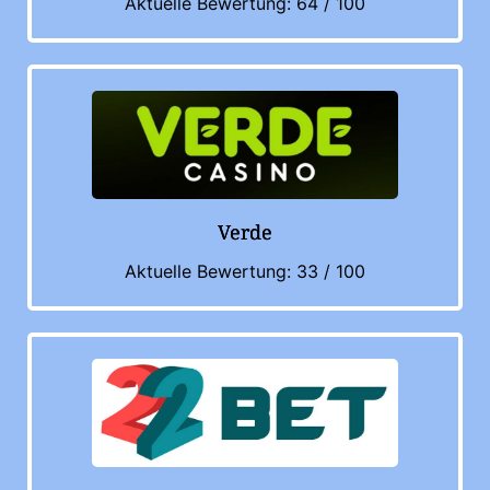
Aktuelle Bewertung: 64 / 100
Verde
Aktuelle Bewertung: 33 / 100