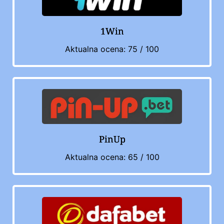
1Win
Aktualna ocena: 75 / 100
PinUp
Aktualna ocena: 65 / 100