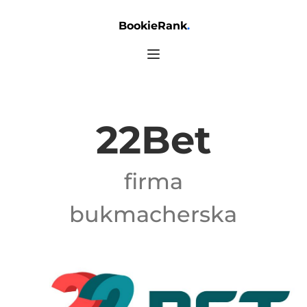
BookieRank
.
22Bet
firma
bukmacherska