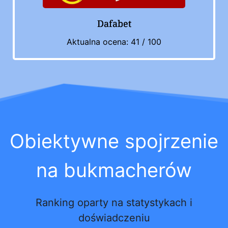
Dafabet
Aktualna ocena: 41 / 100
Obiektywne spojrzenie
na bukmacherów
Ranking oparty na statystykach i
doświadczeniu