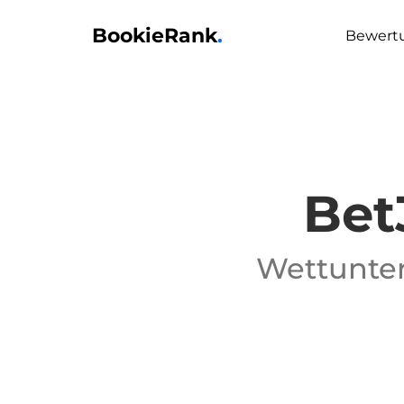
BookieRank
.
Bewert
Bet
Wettunt