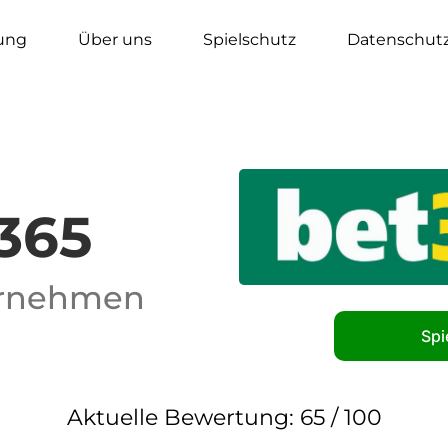
ung
Über uns
Spielschutz
Datenschut
365
ernehmen
Spi
Aktuelle Bewertung: 65 / 100