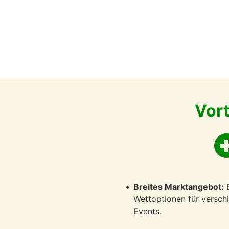
Vort
Breites Marktangebot:
 
Wettoptionen für versch
Events.