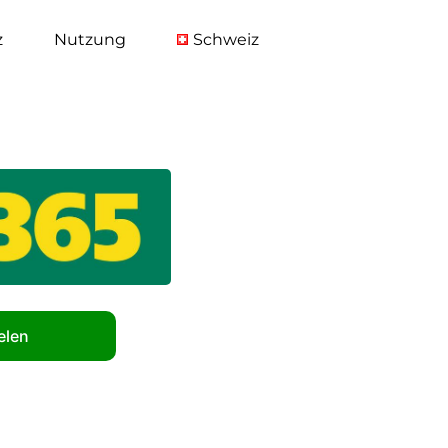
z
Nutzung
Schweiz
elen